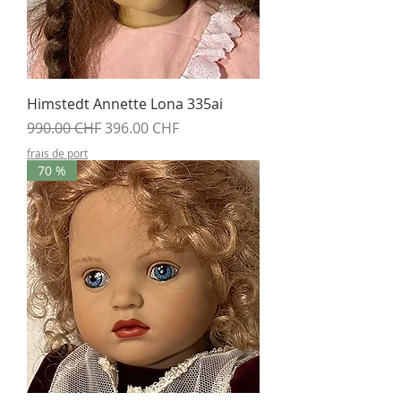
Himstedt Annette Lona 335ai
Prix original
Prix promotionnel
990.00 CHF
396.00 CHF
frais de port
70 %