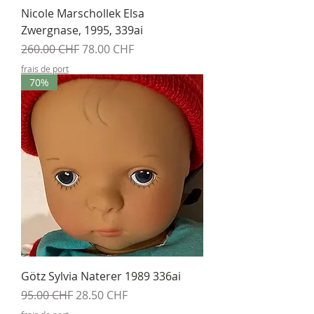
Nicole Marschollek Elsa
Zwergnase, 1995, 339ai
Prix original
Prix promotionnel
260.00 CHF
78.00 CHF
frais de port
70%
Götz Sylvia Naterer 1989 336ai
Prix original
Prix promotionnel
95.00 CHF
28.50 CHF