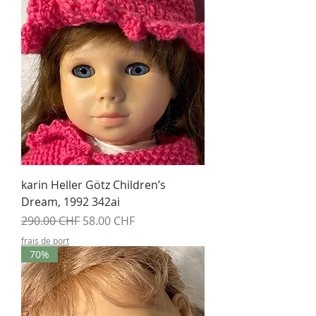
karin Heller Götz Children’s
Dream, 1992 342ai
Prix original
Prix promotionnel
290.00 CHF
58.00 CHF
frais de port
70%