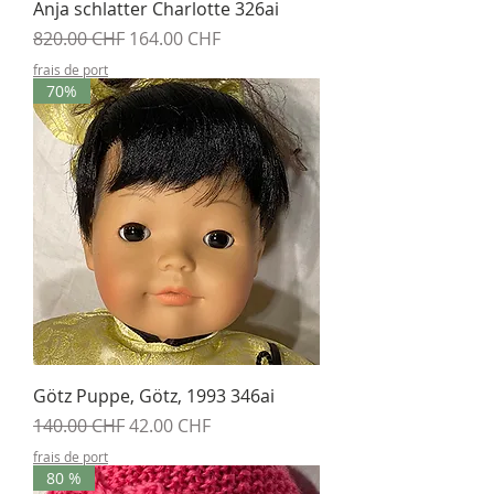
Anja schlatter Charlotte 326ai
Prix original
Prix promotionnel
820.00 CHF
164.00 CHF
frais de port
70%
Götz Puppe, Götz, 1993 346ai
Prix original
Prix promotionnel
140.00 CHF
42.00 CHF
frais de port
80 %