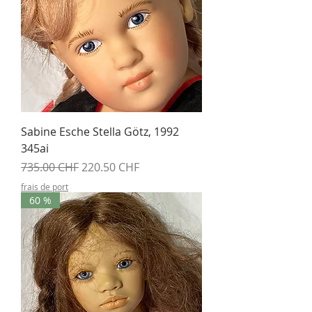
Sabine Esche Stella Götz, 1992
345ai
Prix original
Prix promotionnel
735.00 CHF
220.50 CHF
frais de port
60 %