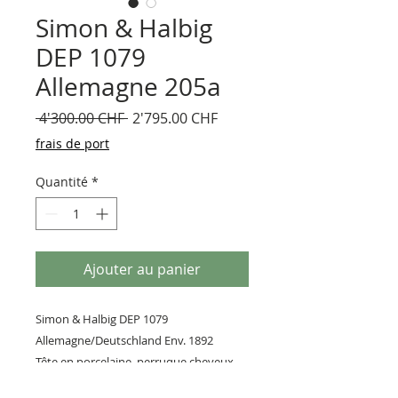
Simon & Halbig
DEP 1079
Allemagne 205a
Prix
Prix
 4'300.00 CHF 
2'795.00 CHF
original
promotionnel
frais de port
Quantité
*
Ajouter au panier
Simon & Halbig DEP 1079
Allemagne/Deutschland Env. 1892
Tête en porcelaine, perruque cheveux
naturels, corps articulè bois et