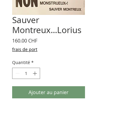
Sauver
Montreux...Lorius
Prix
160.00 CHF
frais de port
Quantité
*
Ajouter au panier
Votation en 1970 pour la sauvegarde
des Jardins du Lorius contre le nouveau
centre de congrès. Une bataille de Franz
Weber avec son mouvement «Sauver