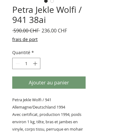
Petra Jekle Wolfi /
941 38ai
Prix
Prix
 590.00 CHF 
236.00 CHF
original
promotionnel
frais de port
Quantité
*
Ajouter au panier
Petra Jekle Wolfi / 941
Allemagne/Deutschland 1994
Avec certificat, production 1994, poids
environ 1 kg, tête, bras et jambes en
vinyle, corps tissu, perruque en mohair
et cils en cheveux naturels. Neuf en