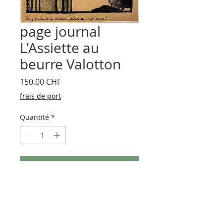
page journal
L'Assiette au
beurre Valotton
Prix
150.00 CHF
frais de port
Quantité
*
Ajouter au panier
1 page du journal L'Assiette au beurre,
illustration de Félix Valotton «Tu y
reviendras cochon pisser sur mon