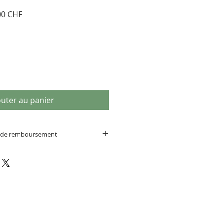
Prix
00 CHF
al
promotionnel
outer au panier
et de remboursement
tivement les descriptifs complets
'échange, pas de retour ou de
auf erreur de notre part).