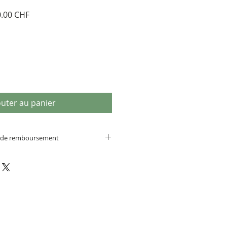
Prix
.00 CHF
inal
promotionnel
outer au panier
et de remboursement
tivement les descriptifs complets
'échange, pas de retour ou de
auf erreur de notre part).