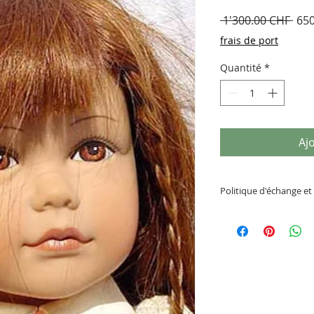
Prix
 1'300.00 CHF 
650
orig
frais de port
Quantité
*
Aj
Politique d'échange 
Veuillez lire atten
des articles: pas d
remboursemen
t (s