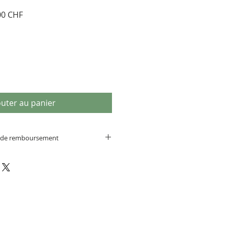
Prix
00 CHF
al
promotionnel
outer au panier
et de remboursement
tivement les descriptifs complets
'échange, pas de retour ou de
auf erreur de notre part).