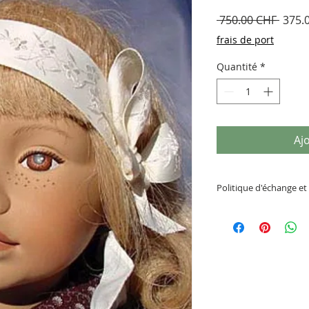
Prix
 750.00 CHF 
375.
origin
frais de port
Quantité
*
Aj
Politique d'échange 
Veuillez lire atten
des articles: pas d
remboursemen
t (s