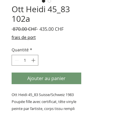
Ott Heidi 45_83
102a
Prix
Prix
 870.00 CHF 
435.00 CHF
original
promotionnel
frais de port
Quantité
*
Ajouter au panier
Ott Heidi 45_83 Suisse/Schweiz 1983
Poupée fille avec certificat, tête vinyle
peinte par l’artiste, corps tissu rempli
avec des granulats. Neuf
Grandeur 70 cm