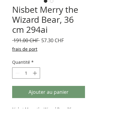
Nisbet Merry the
Wizard Bear, 36
cm 294ai
Prix
Prix
 191.00 CHF 
57.30 CHF
original
promotionnel
frais de port
Quantité
*
Ajouter au panier
Nisbet Merry the Wizard Bear, 36 cm
Nisbet, GB
Brun avec cape et accessoire, neuf, 1
pièce