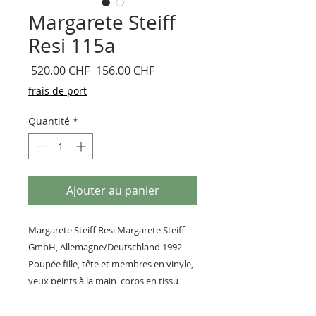
Margarete Steiff
Resi 115a
Prix
Prix
 520.00 CHF 
156.00 CHF
original
promotionnel
frais de port
Quantité
*
Ajouter au panier
Margarete Steiff Resi Margarete Steiff
GmbH, Allemagne/Deutschland 1992
Poupée fille, tête et membres en vinyle,
yeux peints à la main, corps en tissu,
cheveux naturels. Neuf en boîte
Grandeur 43 cm