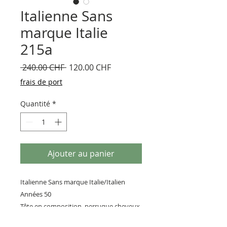
Italienne Sans
marque Italie
215a
Prix
Prix
 240.00 CHF 
120.00 CHF
original
promotionnel
frais de port
Quantité
*
Ajouter au panier
Italienne Sans marque Italie/Italien
Années 50
Tête en composition, perruque cheveux
mohair, corps composition, habit