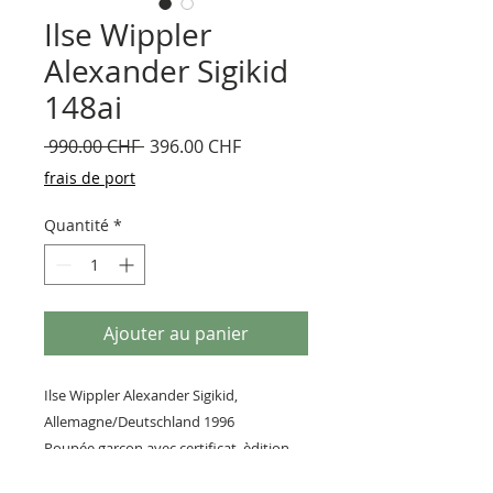
Ilse Wippler
Alexander Sigikid
148ai
Prix
Prix
 990.00 CHF 
396.00 CHF
original
promotionnel
frais de port
Quantité
*
Ajouter au panier
Ilse Wippler Alexander Sigikid,
Allemagne/Deutschland 1996
Poupée garçon avec certificat, èdition
limitée à 500 pièces. Neuf en boîte