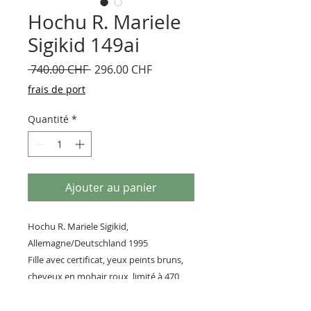
Hochu R. Mariele
Sigikid 149ai
Prix
Prix
 740.00 CHF 
296.00 CHF
original
promotionnel
frais de port
Quantité
*
Ajouter au panier
Hochu R. Mariele Sigikid,
Allemagne/Deutschland 1995
Fille avec certificat, yeux peints bruns,
cheveux en mohair roux, limité à 470
pièces. Neuf en boîte 18/470
Grandeur 40 cm