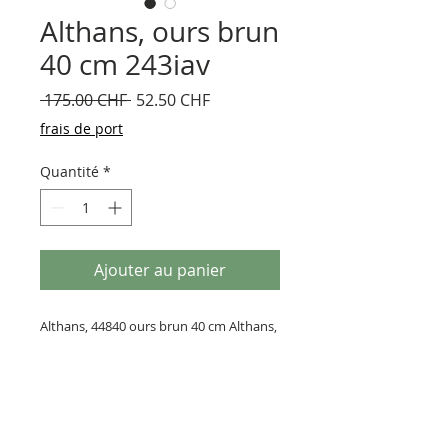
Althans, ours brun
40 cm 243iav
Prix
Prix
 175.00 CHF 
52.50 CHF
original
promotionnel
frais de port
Quantité
*
Ajouter au panier
Althans, 44840 ours brun 40 cm Althans,
Allemagne 1990
Fabriqué avec des tissus anciens. Avec
certificat. Neuf en boîte.
2 pièces, Nos 65/400, 68/400