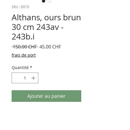
SKU : 0019
Althans, ours brun
30 cm 243av -
243b.i
Prix
Prix
 150.00 CHF 
45.00 CHF
original
promotionnel
frais de port
Quantité
*
Ajouter au panier
Althans, 44830 ours brun 30 cm Althans,
Allemagne 1990
Fabriqué avec des tissus anciens. Avec