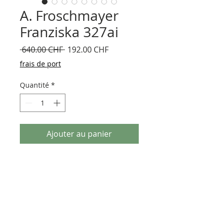
A. Froschmayer
Franziska 327ai
Prix
Prix
 640.00 CHF 
192.00 CHF
original
promotionnel
frais de port
Quantité
*
Ajouter au panier
A. Froschmayer Franziska avec chaise
bois Sigikid, Allemagne/Deutschland
1994
Poupée fille avec certificat, yeux peints
bruns, cheveux naturels bruns tressés,
no 24275, 1er prix