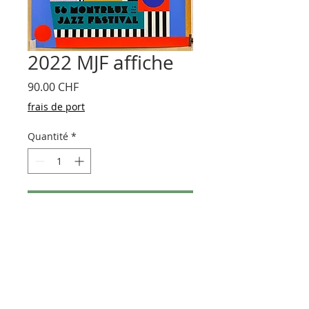
2022 MJF affiche
Prix
90.00 CHF
frais de port
Quantité
*
Ajouter au panier
AFFICHE ORIGINALE Montreux Jazz
Festival 2022, design Camille Walala.
Impression sérigraphie, format 70x100
cm. + Frais de port CH 15.– et Europe