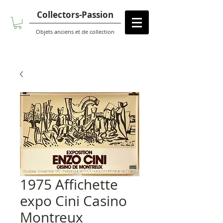
Collectors-Passion
Objets anciens et de collection
1975 Affichette
expo Cini Casino
Montreux