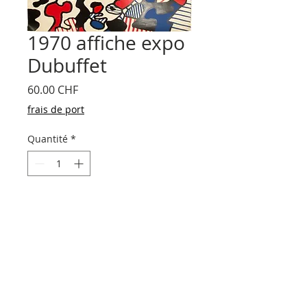
1970 affiche expo
Dubuffet
Prix
60.00 CHF
frais de port
Quantité
*
Ajouter au panier
Affiche originale expo Jean Dubuffet au
Kunstmuseum Bâle, 1970, imprtession 3
couleurs, format 90,5x128 cm.. + Frais de
port CH 15.– et Europe 25.–