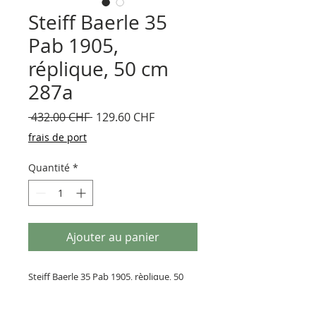
Steiff Baerle 35
Pab 1905,
réplique, 50 cm
287a
Prix
Prix
 432.00 CHF 
129.60 CHF
original
promotionnel
frais de port
Quantité
*
Ajouter au panier
Steiff Baerle 35 Pab 1905, rèplique, 50
cm Steiff, Allemagne 1993
Brun clair, rèplique 1993, limité 6000