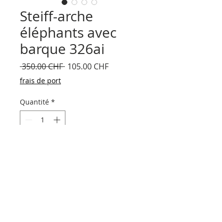
Steiff-arche
éléphants avec
barque 326ai
Prix
Prix
 350.00 CHF 
105.00 CHF
original
promotionnel
frais de port
Quantité
*
Ajouter au panier
2 éléphants (mâle, femelle) avec barque
en osier. Edition limitée No 1300/8000
avec certificat, 1992