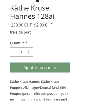
Käthe Kruse
Hannes 128ai
Prix
Prix
 230.00 CHF 
92.00 CHF
original
promotionnel
frais de port
Quantité
*
Ajouter au panier
Käthe Kruse Hannes Käthe Kruse
Puppen, Allemagne/Deutschland 1991
Poupée garçon, tête composition, yeux
peints, corps en tissu, cheveux naturels.
Neuf en boîte
Grandeur 54 cm